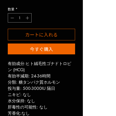
格
数量
*
カートに入れる
今すぐ購入
有効成分:ヒト絨毛性ゴナドトロピ
ン (HCG)
有効半減期: 24-36時間
分類: 糖タンパク質ホルモン
投与量: 500-3000IU 隔日
ニキビ: なし
水分保持: なし
肝毒性の可能性: なし
芳香化:なし