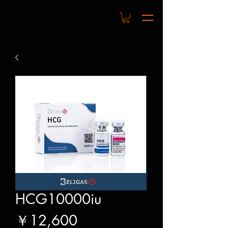
HCG10000iu
価
￥12,600