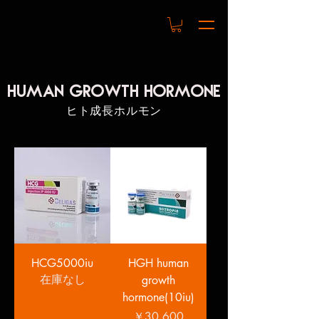
Human Growth Hormone
ヒト成長ホルモン
HCG5000iu
HGH human
growth
在庫なし
hormone(10iu)
価格
￥30,600